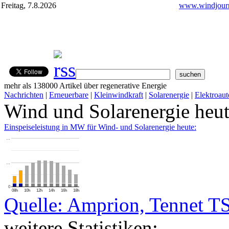
Freitag, 7.8.2026
www.windjourn
mehr als 138000 Artikel über regenerative Energie
Nachrichten
|
Erneuerbare
|
Kleinwindkraft
|
Solarenergie
|
Elektroaut
Wind und Solarenergie heu
Einspeiseleistung in MW für Wind- und Solarenergie heute:
…
…
0
08h
10h
12h
14h
16h
18h
Quelle: Amprion, Tennet T
weitere Statistiken: