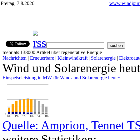
Freitag, 7.8.2026
www.windjourn
mehr als 138000 Artikel über regenerative Energie
Nachrichten
|
Erneuerbare
|
Kleinwindkraft
|
Solarenergie
|
Elektroaut
Wind und Solarenergie heu
Einspeiseleistung in MW für Wind- und Solarenergie heute:
…
…
0
08h
10h
12h
14h
16h
18h
Quelle: Amprion, Tennet T
weitere Statistiken: