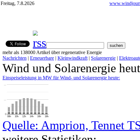
Freitag, 7.8.2026
www.windjourn
mehr als 138000 Artikel über regenerative Energie
Nachrichten
|
Erneuerbare
|
Kleinwindkraft
|
Solarenergie
|
Elektroaut
Wind und Solarenergie heu
Einspeiseleistung in MW für Wind- und Solarenergie heute:
…
…
0
08h
10h
12h
14h
16h
18h
Quelle: Amprion, Tennet T
weitere Statistiken: