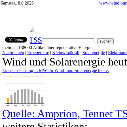
Samstag, 8.8.2026
www.windjourn
mehr als 138000 Artikel über regenerative Energie
Nachrichten
|
Erneuerbare
|
Kleinwindkraft
|
Solarenergie
|
Elektroaut
Wind und Solarenergie heu
Einspeiseleistung in MW für Wind- und Solarenergie heute:
…
…
0
08h
10h
12h
14h
16h
18h
Quelle: Amprion, Tennet T
weitere Statistiken: