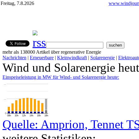
Freitag, 7.8.2026
www.windjourn
mehr als 138000 Artikel über regenerative Energie
Nachrichten
|
Erneuerbare
|
Kleinwindkraft
|
Solarenergie
|
Elektroaut
Wind und Solarenergie heu
Einspeiseleistung in MW für Wind- und Solarenergie heute:
…
…
0
08h
10h
12h
14h
16h
18h
Quelle: Amprion, Tennet T
weitere Statistiken: