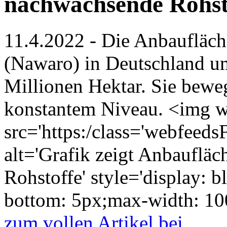
nachwachsende Rohst
11.4.2022 - Die Anbaufläc
(Nawaro) in Deutschland um
Millionen Hektar. Sie bewe
konstantem Niveau. <img wi
src='https:/class='webfeed
alt='Grafik zeigt Anbauflä
Rohstoffe' style='display: b
bottom: 5px;max-width: 10
zum vollen Artikel bei