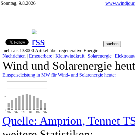
Sonntag, 9.8.2026
www.windjourn
mehr als 138000 Artikel über regenerative Energie
Nachrichten
|
Erneuerbare
|
Kleinwindkraft
|
Solarenergie
|
Elektroaut
Wind und Solarenergie heu
Einspeiseleistung in MW für Wind- und Solarenergie heute:
…
…
0
08h
10h
12h
14h
16h
18h
Quelle: Amprion, Tennet T
weitere Statistiken: