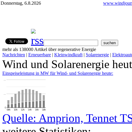
Donnerstag, 6.8.2026
www.windjourn
mehr als 138000 Artikel über regenerative Energie
Nachrichten
|
Erneuerbare
|
Kleinwindkraft
|
Solarenergie
|
Elektroaut
Wind und Solarenergie heu
Einspeiseleistung in MW für Wind- und Solarenergie heute:
…
…
0
08h
10h
12h
14h
16h
18h
Quelle: Amprion, Tennet T
weitere Statistiken: