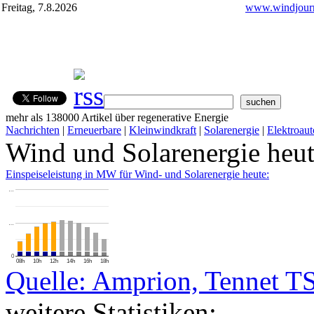
Freitag, 7.8.2026
www.windjourn
mehr als 138000 Artikel über regenerative Energie
Nachrichten
|
Erneuerbare
|
Kleinwindkraft
|
Solarenergie
|
Elektroaut
Wind und Solarenergie heu
Einspeiseleistung in MW für Wind- und Solarenergie heute:
…
…
0
08h
10h
12h
14h
16h
18h
Quelle: Amprion, Tennet T
weitere Statistiken: