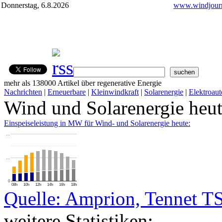
Donnerstag, 6.8.2026
www.windjourn
mehr als 138000 Artikel über regenerative Energie
Nachrichten
|
Erneuerbare
|
Kleinwindkraft
|
Solarenergie
|
Elektroaut
Wind und Solarenergie heu
Einspeiseleistung in MW für Wind- und Solarenergie heute:
…
…
0
08h
10h
12h
14h
16h
18h
Quelle: Amprion, Tennet T
weitere Statistiken: