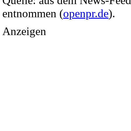
Quelle: aus dem News-Fee
entnommen (
openpr.de
).
Anzeigen