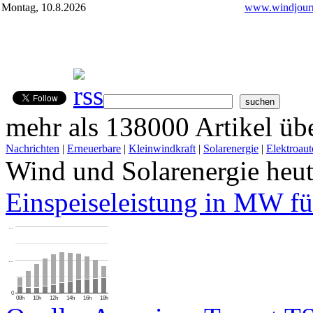
Montag, 10.8.2026
www.windjourn
mehr als 138000 Artikel übe
Nachrichten
|
Erneuerbare
|
Kleinwindkraft
|
Solarenergie
|
Elektroaut
Wind und Solarenergie heu
Einspeiseleistung in MW fü
…
…
0
08h
10h
12h
14h
16h
18h