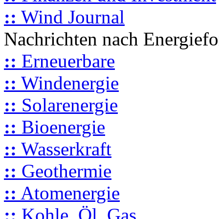
::
Wind Journal
Nachrichten nach Energief
::
Erneuerbare
::
Windenergie
::
Solarenergie
::
Bioenergie
::
Wasserkraft
::
Geothermie
::
Atomenergie
::
Kohle, Öl, Gas