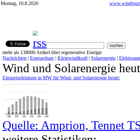
Montag, 10.8.2026
www.windjourn
mehr als 138000 Artikel über regenerative Energie
Nachrichten
|
Erneuerbare
|
Kleinwindkraft
|
Solarenergie
|
Elektroaut
Wind und Solarenergie heu
Einspeiseleistung in MW für Wind- und Solarenergie heute:
…
…
0
08h
10h
12h
14h
16h
18h
Quelle: Amprion, Tennet T
weitere Statistiken: