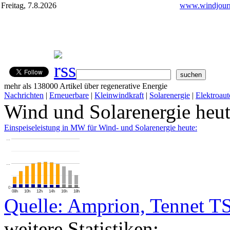
Freitag, 7.8.2026
www.windjourn
mehr als 138000 Artikel über regenerative Energie
Nachrichten
|
Erneuerbare
|
Kleinwindkraft
|
Solarenergie
|
Elektroaut
Wind und Solarenergie heu
Einspeiseleistung in MW für Wind- und Solarenergie heute:
…
…
0
08h
10h
12h
14h
16h
18h
Quelle: Amprion, Tennet T
weitere Statistiken: