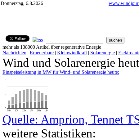
Donnerstag, 6.8.2026
www.windjourn
mehr als 138000 Artikel über regenerative Energie
Nachrichten
|
Erneuerbare
|
Kleinwindkraft
|
Solarenergie
|
Elektroaut
Wind und Solarenergie heu
Einspeiseleistung in MW für Wind- und Solarenergie heute:
…
…
0
08h
10h
12h
14h
16h
18h
Quelle: Amprion, Tennet T
weitere Statistiken: