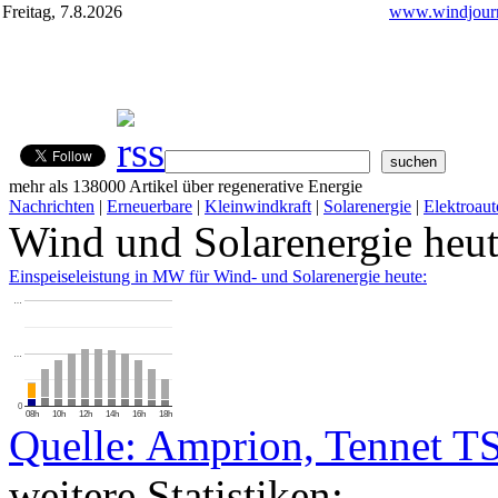
Freitag, 7.8.2026
www.windjourn
mehr als 138000 Artikel über regenerative Energie
Nachrichten
|
Erneuerbare
|
Kleinwindkraft
|
Solarenergie
|
Elektroaut
Wind und Solarenergie heu
Einspeiseleistung in MW für Wind- und Solarenergie heute:
…
…
0
08h
10h
12h
14h
16h
18h
Quelle: Amprion, Tennet T
weitere Statistiken: