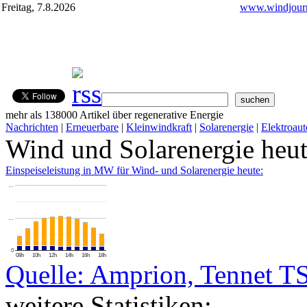
Freitag, 7.8.2026
www.windjourn
mehr als 138000 Artikel über regenerative Energie
Nachrichten
|
Erneuerbare
|
Kleinwindkraft
|
Solarenergie
|
Elektroaut
Wind und Solarenergie heu
Einspeiseleistung in MW für Wind- und Solarenergie heute:
…
…
0
08h
10h
12h
14h
16h
18h
Quelle: Amprion, Tennet T
weitere Statistiken: