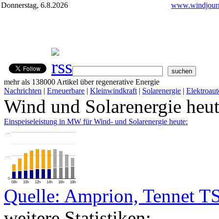
Donnerstag, 6.8.2026
www.windjourn
mehr als 138000 Artikel über regenerative Energie
Nachrichten
|
Erneuerbare
|
Kleinwindkraft
|
Solarenergie
|
Elektroaut
Wind und Solarenergie heu
Einspeiseleistung in MW für Wind- und Solarenergie heute:
…
…
0
08h
10h
12h
14h
16h
18h
Quelle: Amprion, Tennet T
weitere Statistiken: