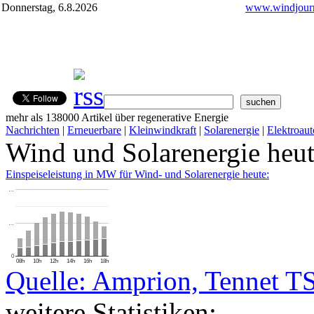
Donnerstag, 6.8.2026
www.windjourn
mehr als 138000 Artikel über regenerative Energie
Nachrichten
|
Erneuerbare
|
Kleinwindkraft
|
Solarenergie
|
Elektroaut
Wind und Solarenergie heu
Einspeiseleistung in MW für Wind- und Solarenergie heute:
…
…
0
08h
10h
12h
14h
16h
18h
Quelle: Amprion, Tennet T
weitere Statistiken: