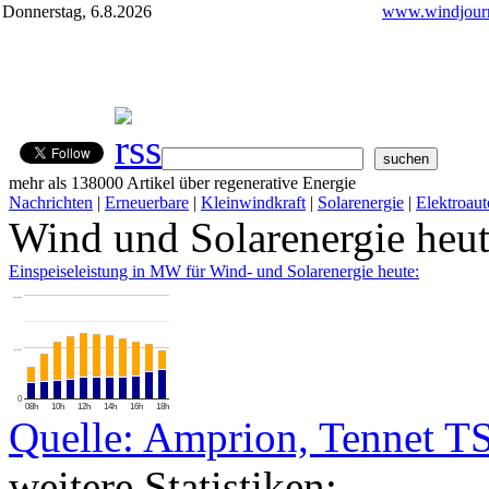
Donnerstag, 6.8.2026
www.windjourn
mehr als 138000 Artikel über regenerative Energie
Nachrichten
|
Erneuerbare
|
Kleinwindkraft
|
Solarenergie
|
Elektroaut
Wind und Solarenergie heu
Einspeiseleistung in MW für Wind- und Solarenergie heute:
…
…
0
08h
10h
12h
14h
16h
18h
Quelle: Amprion, Tennet T
weitere Statistiken: