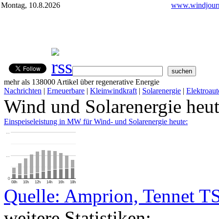
Montag, 10.8.2026
www.windjourn
mehr als 138000 Artikel über regenerative Energie
Nachrichten
|
Erneuerbare
|
Kleinwindkraft
|
Solarenergie
|
Elektroaut
Wind und Solarenergie heu
Einspeiseleistung in MW für Wind- und Solarenergie heute:
…
…
0
08h
10h
12h
14h
16h
18h
Quelle: Amprion, Tennet T
weitere Statistiken: