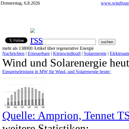
Donnerstag, 6.8.2026
www.windjourn
mehr als 138000 Artikel über regenerative Energie
Nachrichten
|
Erneuerbare
|
Kleinwindkraft
|
Solarenergie
|
Elektroaut
Wind und Solarenergie heu
Einspeiseleistung in MW für Wind- und Solarenergie heute:
…
…
0
08h
10h
12h
14h
16h
18h
Quelle: Amprion, Tennet T
weitere Statistiken: