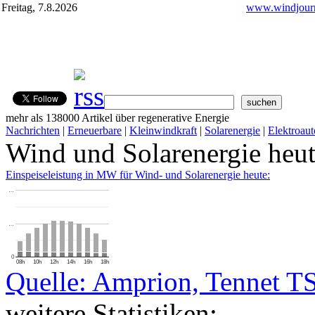
Freitag, 7.8.2026
www.windjourn
mehr als 138000 Artikel über regenerative Energie
Nachrichten
|
Erneuerbare
|
Kleinwindkraft
|
Solarenergie
|
Elektroaut
Wind und Solarenergie heu
Einspeiseleistung in MW für Wind- und Solarenergie heute:
…
…
0
08h
10h
12h
14h
16h
18h
Quelle: Amprion, Tennet T
weitere Statistiken: