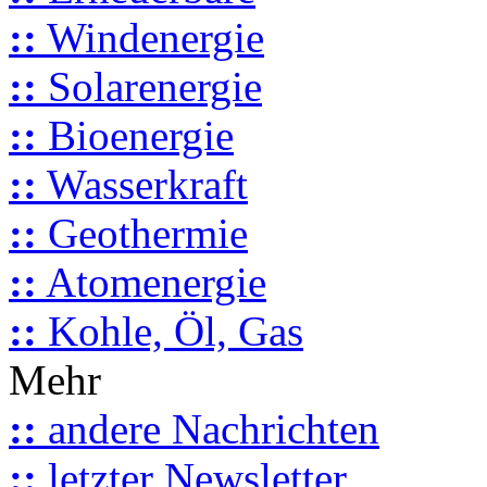
::
Windenergie
::
Solarenergie
::
Bioenergie
::
Wasserkraft
::
Geothermie
::
Atomenergie
::
Kohle, Öl, Gas
Mehr
::
andere Nachrichten
::
letzter Newsletter