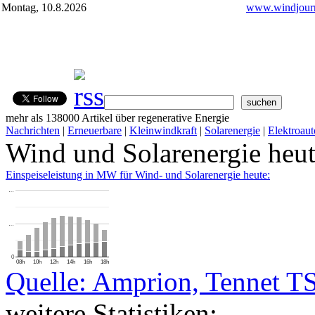
Montag, 10.8.2026
www.windjourn
mehr als 138000 Artikel über regenerative Energie
Nachrichten
|
Erneuerbare
|
Kleinwindkraft
|
Solarenergie
|
Elektroaut
Wind und Solarenergie heu
Einspeiseleistung in MW für Wind- und Solarenergie heute:
…
…
0
08h
10h
12h
14h
16h
18h
Quelle: Amprion, Tennet T
weitere Statistiken: