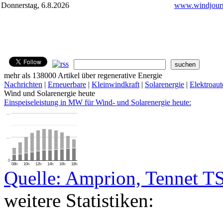
Donnerstag, 6.8.2026
www.windjourn
mehr als 138000 Artikel über regenerative Energie
Nachrichten
|
Erneuerbare
|
Kleinwindkraft
|
Solarenergie
|
Elektroaut
Wind und Solarenergie heute
Einspeiseleistung in MW für Wind- und Solarenergie heute:
…
…
0
08h
10h
12h
14h
16h
18h
Quelle: Amprion, Tennet T
weitere Statistiken: