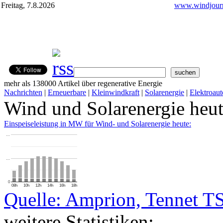
Freitag, 7.8.2026
www.windjourn
mehr als 138000 Artikel über regenerative Energie
Nachrichten
|
Erneuerbare
|
Kleinwindkraft
|
Solarenergie
|
Elektroaut
Wind und Solarenergie heu
Einspeiseleistung in MW für Wind- und Solarenergie heute:
…
…
0
08h
10h
12h
14h
16h
18h
Quelle: Amprion, Tennet T
weitere Statistiken: