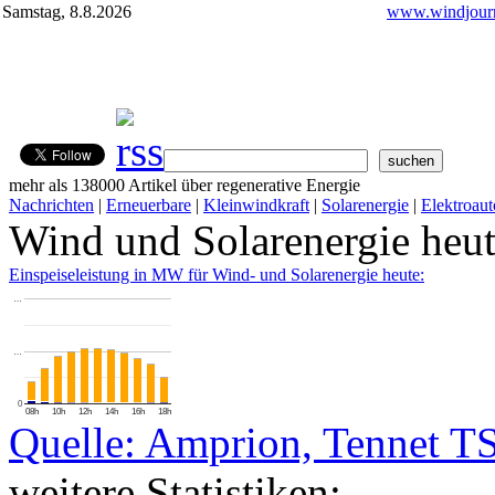
Samstag, 8.8.2026
www.windjourn
mehr als 138000 Artikel über regenerative Energie
Nachrichten
|
Erneuerbare
|
Kleinwindkraft
|
Solarenergie
|
Elektroaut
Wind und Solarenergie heu
Einspeiseleistung in MW für Wind- und Solarenergie heute:
…
…
0
08h
10h
12h
14h
16h
18h
Quelle: Amprion, Tennet T
weitere Statistiken: