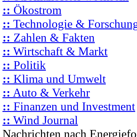
::
Ökostrom
::
Technologie & Forschun
::
Zahlen & Fakten
::
Wirtschaft & Markt
::
Politik
::
Klima und Umwelt
::
Auto & Verkehr
::
Finanzen und Investment
::
Wind Journal
Nachrichten nach Energief