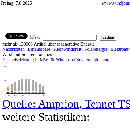
Freitag, 7.8.2026
www.windjourn
mehr als 138000 Artikel über regenerative Energie
Nachrichten
|
Erneuerbare
|
Kleinwindkraft
|
Solarenergie
|
Elektroaut
Wind und Solarenergie heute
Einspeiseleistung in MW für Wind- und Solarenergie heute:
…
…
0
08h
10h
12h
14h
16h
18h
Quelle: Amprion, Tennet T
weitere Statistiken: