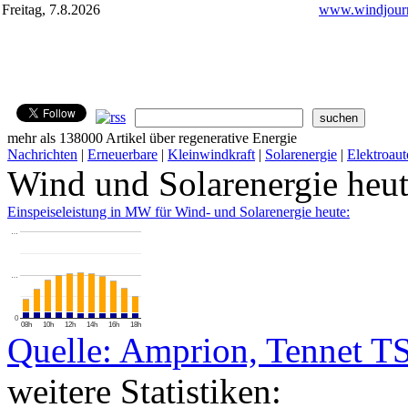
Freitag, 7.8.2026
www.windjourn
mehr als 138000 Artikel über regenerative Energie
Nachrichten
|
Erneuerbare
|
Kleinwindkraft
|
Solarenergie
|
Elektroaut
Wind und Solarenergie heu
Einspeiseleistung in MW für Wind- und Solarenergie heute:
…
…
0
08h
10h
12h
14h
16h
18h
Quelle: Amprion, Tennet T
weitere Statistiken: