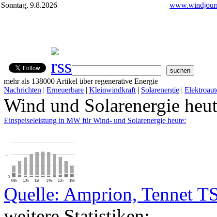
Sonntag, 9.8.2026
www.windjourn
mehr als 138000 Artikel über regenerative Energie
Nachrichten
|
Erneuerbare
|
Kleinwindkraft
|
Solarenergie
|
Elektroaut
Wind und Solarenergie heu
Einspeiseleistung in MW für Wind- und Solarenergie heute:
…
…
0
08h
10h
12h
14h
16h
18h
Quelle: Amprion, Tennet T
weitere Statistiken: