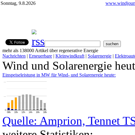
Sonntag, 9.8.2026
www.windjourn
mehr als 138000 Artikel über regenerative Energie
Nachrichten
|
Erneuerbare
|
Kleinwindkraft
|
Solarenergie
|
Elektroaut
Wind und Solarenergie heu
Einspeiseleistung in MW für Wind- und Solarenergie heute:
…
…
0
08h
10h
12h
14h
16h
18h
Quelle: Amprion, Tennet T
weitere Statistiken: