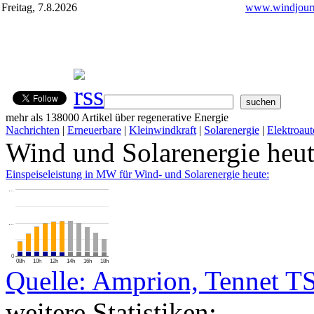
Freitag, 7.8.2026
www.windjourn
mehr als 138000 Artikel über regenerative Energie
Nachrichten
|
Erneuerbare
|
Kleinwindkraft
|
Solarenergie
|
Elektroaut
Wind und Solarenergie heu
Einspeiseleistung in MW für Wind- und Solarenergie heute:
…
…
0
08h
10h
12h
14h
16h
18h
Quelle: Amprion, Tennet T
weitere Statistiken: