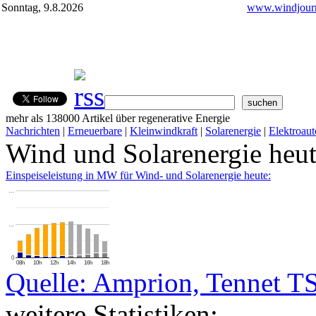
Sonntag, 9.8.2026
www.windjourn
mehr als 138000 Artikel über regenerative Energie
Nachrichten
|
Erneuerbare
|
Kleinwindkraft
|
Solarenergie
|
Elektroaut
Wind und Solarenergie heu
Einspeiseleistung in MW für Wind- und Solarenergie heute:
…
…
0
08h
10h
12h
14h
16h
18h
Quelle: Amprion, Tennet T
weitere Statistiken: