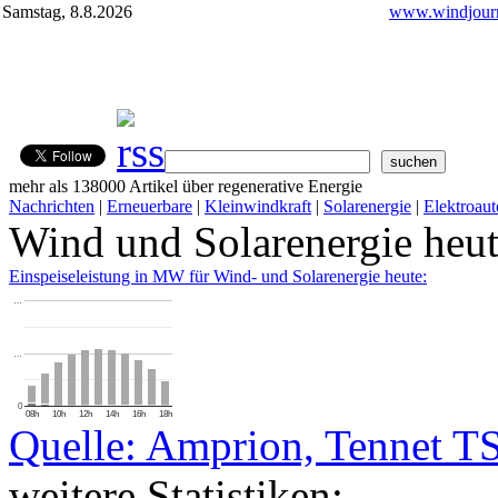
Samstag, 8.8.2026
www.windjourn
mehr als 138000 Artikel über regenerative Energie
Nachrichten
|
Erneuerbare
|
Kleinwindkraft
|
Solarenergie
|
Elektroaut
Wind und Solarenergie heu
Einspeiseleistung in MW für Wind- und Solarenergie heute:
…
…
0
08h
10h
12h
14h
16h
18h
Quelle: Amprion, Tennet T
weitere Statistiken: