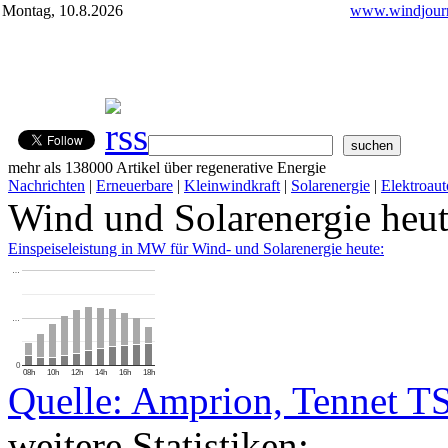
Montag, 10.8.2026
www.windjourn
mehr als 138000 Artikel über regenerative Energie
Nachrichten
|
Erneuerbare
|
Kleinwindkraft
|
Solarenergie
|
Elektroaut
Wind und Solarenergie heu
Einspeiseleistung in MW für Wind- und Solarenergie heute:
…
…
0
08h
10h
12h
14h
16h
18h
Quelle: Amprion, Tennet T
weitere Statistiken: