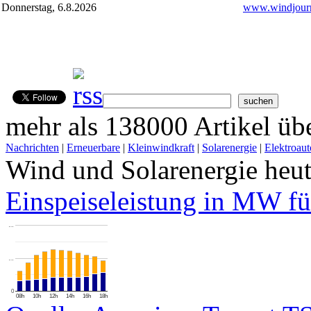
Donnerstag, 6.8.2026
www.windjourn
mehr als 138000 Artikel übe
Nachrichten
|
Erneuerbare
|
Kleinwindkraft
|
Solarenergie
|
Elektroaut
Wind und Solarenergie heu
Einspeiseleistung in MW fü
…
…
0
08h
10h
12h
14h
16h
18h