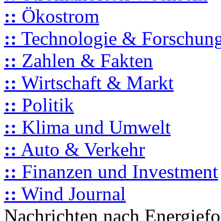
::
Ökostrom
::
Technologie & Forschun
::
Zahlen & Fakten
::
Wirtschaft & Markt
::
Politik
::
Klima und Umwelt
::
Auto & Verkehr
::
Finanzen und Investment
::
Wind Journal
Nachrichten nach Energief