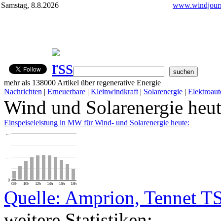
Samstag, 8.8.2026
www.windjourn
mehr als 138000 Artikel über regenerative Energie
Nachrichten
|
Erneuerbare
|
Kleinwindkraft
|
Solarenergie
|
Elektroaut
Wind und Solarenergie heu
Einspeiseleistung in MW für Wind- und Solarenergie heute:
…
…
0
08h
10h
12h
14h
16h
18h
Quelle: Amprion, Tennet T
weitere Statistiken: