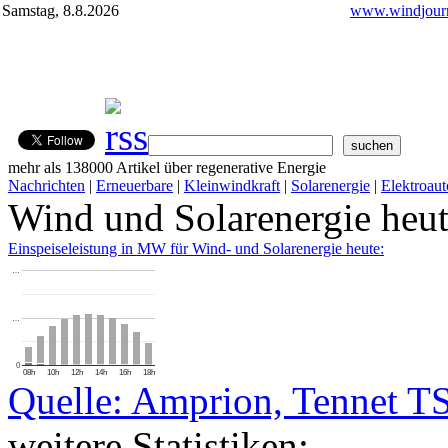
Samstag, 8.8.2026
www.windjourn
mehr als 138000 Artikel über regenerative Energie
Nachrichten
|
Erneuerbare
|
Kleinwindkraft
|
Solarenergie
|
Elektroaut
Wind und Solarenergie heu
Einspeiseleistung in MW für Wind- und Solarenergie heute:
…
…
0
08h
10h
12h
14h
16h
18h
Quelle: Amprion, Tennet T
weitere Statistiken: