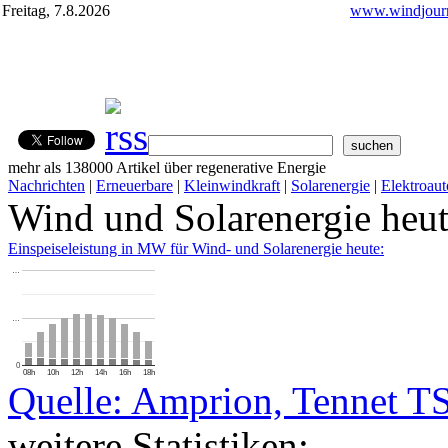
Freitag, 7.8.2026
www.windjourn
mehr als 138000 Artikel über regenerative Energie
Nachrichten
|
Erneuerbare
|
Kleinwindkraft
|
Solarenergie
|
Elektroaut
Wind und Solarenergie heu
Einspeiseleistung in MW für Wind- und Solarenergie heute:
…
…
0
08h
10h
12h
14h
16h
18h
Quelle: Amprion, Tennet T
weitere Statistiken: