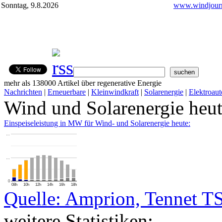
Sonntag, 9.8.2026
www.windjourn
mehr als 138000 Artikel über regenerative Energie
Nachrichten
|
Erneuerbare
|
Kleinwindkraft
|
Solarenergie
|
Elektroaut
Wind und Solarenergie heu
Einspeiseleistung in MW für Wind- und Solarenergie heute:
…
…
0
08h
10h
12h
14h
16h
18h
Quelle: Amprion, Tennet T
weitere Statistiken: