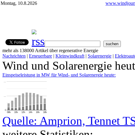
Montag, 10.8.2026
www.windjourn
mehr als 138000 Artikel über regenerative Energie
Nachrichten
|
Erneuerbare
|
Kleinwindkraft
|
Solarenergie
|
Elektroaut
Wind und Solarenergie heu
Einspeiseleistung in MW für Wind- und Solarenergie heute:
…
…
0
08h
10h
12h
14h
16h
18h
Quelle: Amprion, Tennet T
weitere Statistiken: