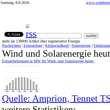
Samstag, 8.8.2026
www.windjourn
mehr als 138000 Artikel über regenerative Energie
Nachrichten
|
Erneuerbare
|
Kleinwindkraft
|
Solarenergie
|
Elektroaut
Wind und Solarenergie heu
Einspeiseleistung in MW für Wind- und Solarenergie heute:
…
…
0
08h
10h
12h
14h
16h
18h
Quelle: Amprion, Tennet T
weitere Statistiken: