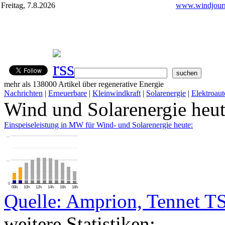
Freitag, 7.8.2026
www.windjourn
mehr als 138000 Artikel über regenerative Energie
Nachrichten
|
Erneuerbare
|
Kleinwindkraft
|
Solarenergie
|
Elektroaut
Wind und Solarenergie heu
Einspeiseleistung in MW für Wind- und Solarenergie heute:
…
…
0
08h
10h
12h
14h
16h
18h
Quelle: Amprion, Tennet T
weitere Statistiken: