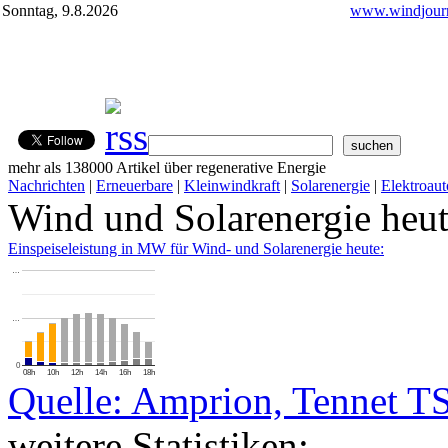
Sonntag, 9.8.2026
www.windjourn
mehr als 138000 Artikel über regenerative Energie
Nachrichten
|
Erneuerbare
|
Kleinwindkraft
|
Solarenergie
|
Elektroaut
Wind und Solarenergie heu
Einspeiseleistung in MW für Wind- und Solarenergie heute:
…
…
0
08h
10h
12h
14h
16h
18h
Quelle: Amprion, Tennet T
weitere Statistiken: