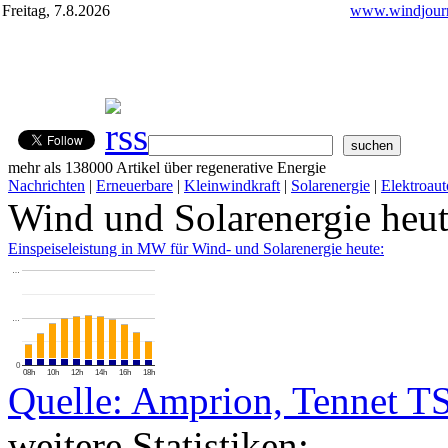
Freitag, 7.8.2026
www.windjourn
mehr als 138000 Artikel über regenerative Energie
Nachrichten
|
Erneuerbare
|
Kleinwindkraft
|
Solarenergie
|
Elektroaut
Wind und Solarenergie heu
Einspeiseleistung in MW für Wind- und Solarenergie heute:
…
…
0
08h
10h
12h
14h
16h
18h
Quelle: Amprion, Tennet T
weitere Statistiken: