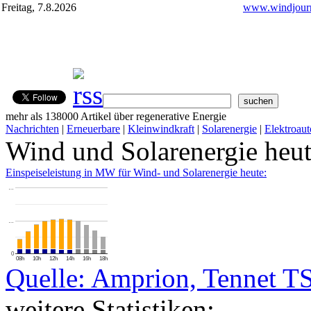
Freitag, 7.8.2026
www.windjourn
mehr als 138000 Artikel über regenerative Energie
Nachrichten
|
Erneuerbare
|
Kleinwindkraft
|
Solarenergie
|
Elektroaut
Wind und Solarenergie heu
Einspeiseleistung in MW für Wind- und Solarenergie heute:
…
…
0
08h
10h
12h
14h
16h
18h
Quelle: Amprion, Tennet T
weitere Statistiken: