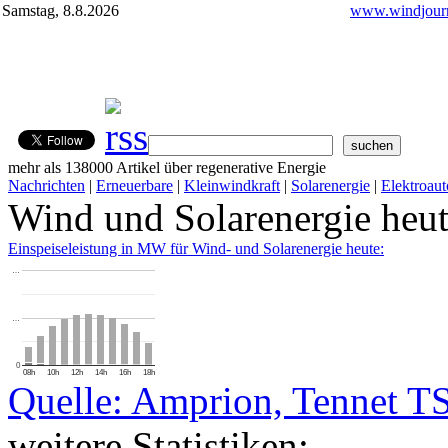
Samstag, 8.8.2026
www.windjourn
mehr als 138000 Artikel über regenerative Energie
Nachrichten
|
Erneuerbare
|
Kleinwindkraft
|
Solarenergie
|
Elektroaut
Wind und Solarenergie heu
Einspeiseleistung in MW für Wind- und Solarenergie heute:
…
…
0
08h
10h
12h
14h
16h
18h
Quelle: Amprion, Tennet T
weitere Statistiken: