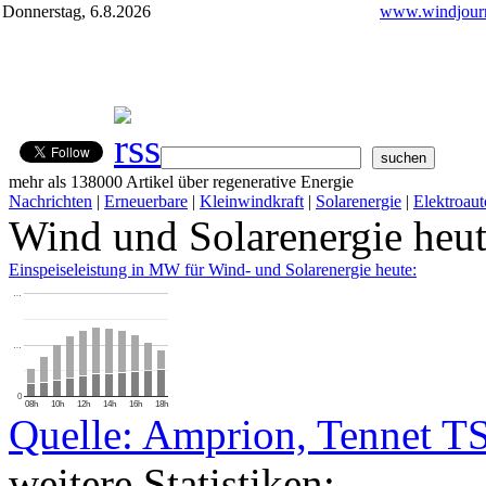
Donnerstag, 6.8.2026
www.windjourn
mehr als 138000 Artikel über regenerative Energie
Nachrichten
|
Erneuerbare
|
Kleinwindkraft
|
Solarenergie
|
Elektroaut
Wind und Solarenergie heu
Einspeiseleistung in MW für Wind- und Solarenergie heute:
…
…
0
08h
10h
12h
14h
16h
18h
Quelle: Amprion, Tennet T
weitere Statistiken: