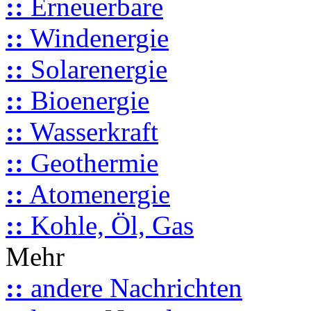
::
Erneuerbare
::
Windenergie
::
Solarenergie
::
Bioenergie
::
Wasserkraft
::
Geothermie
::
Atomenergie
::
Kohle, Öl, Gas
Mehr
::
andere Nachrichten