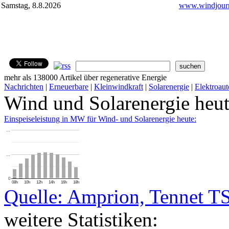
Samstag, 8.8.2026
www.windjourn
mehr als 138000 Artikel über regenerative Energie
Nachrichten
|
Erneuerbare
|
Kleinwindkraft
|
Solarenergie
|
Elektroaut
Wind und Solarenergie heu
Einspeiseleistung in MW für Wind- und Solarenergie heute:
…
…
0
08h
10h
12h
14h
16h
18h
Quelle: Amprion, Tennet T
weitere Statistiken: