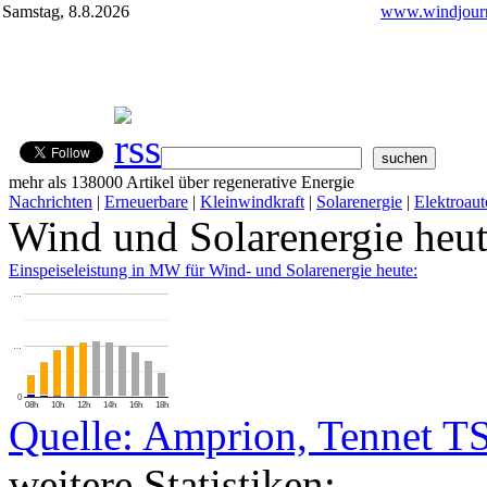
Samstag, 8.8.2026
www.windjourn
mehr als 138000 Artikel über regenerative Energie
Nachrichten
|
Erneuerbare
|
Kleinwindkraft
|
Solarenergie
|
Elektroaut
Wind und Solarenergie heu
Einspeiseleistung in MW für Wind- und Solarenergie heute:
…
…
0
08h
10h
12h
14h
16h
18h
Quelle: Amprion, Tennet T
weitere Statistiken: