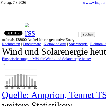
Freitag, 7.8.2026
www.windjourn
mehr als 138000 Artikel über regenerative Energie
Nachrichten
|
Erneuerbare
|
Kleinwindkraft
|
Solarenergie
|
Elektroaut
Wind und Solarenergie heu
Einspeiseleistung in MW für Wind- und Solarenergie heute:
…
…
0
08h
10h
12h
14h
16h
18h
Quelle: Amprion, Tennet T
weitere Statistiken: