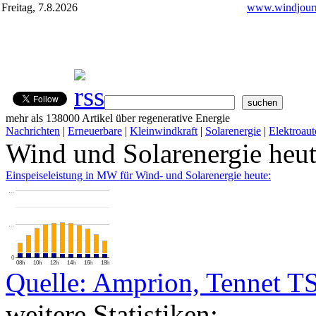
Freitag, 7.8.2026
www.windjourn
mehr als 138000 Artikel über regenerative Energie
Nachrichten
|
Erneuerbare
|
Kleinwindkraft
|
Solarenergie
|
Elektroaut
Wind und Solarenergie heu
Einspeiseleistung in MW für Wind- und Solarenergie heute:
…
…
0
08h
10h
12h
14h
16h
18h
Quelle: Amprion, Tennet T
weitere Statistiken: